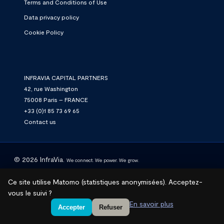
Terms and Conditions of Use
Data privacy policy
Cookie Policy
INFRAVIA CAPITAL PARTNERS
42, rue Washington
75008 Paris – FRANCE
+33 (0)1 85 73 69 65
Contact us
© 2026 InfraVia.
We connect. We power. We grow.
Ce site utilise Matomo (statistiques anonymisées). Acceptez-
linkedin
vous le suivi ?
En savoir plus
Accepter
Refuser