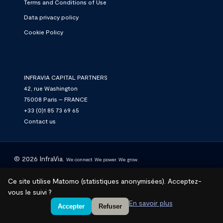
Terms and Conditions of Use
Data privacy policy
Cookie Policy
INFRAVIA CAPITAL PARTNERS
42, rue Washington
75008 Paris – FRANCE
+33 (0)1 85 73 69 65
Contact us
© 2026 InfraVia.
We connect. We power. We grow.
Ce site utilise Matomo (statistiques anonymisées). Acceptez-
linkedin
vous le suivi ?
En savoir plus
Accepter
Refuser