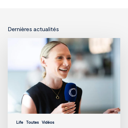
Dernières actualités
Data
et
IA
:
mieux
éclairer
la
prise
de
décision
Life
Toutes
Vidéos