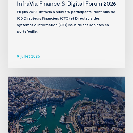
InfraVia Finance & Digital Forum 2026
En juin 2026, InfraVia a réuni 175 participants, dont plus de
100 Directeurs Financiers (CFO) et Directeurs des
Systèmes d’Information (CIO) issus de ses sociétés en
portefeuille.
9 juillet 2026
InfraVia
signe
un
accord
en
vue
d’acquérir
D-
Marin,