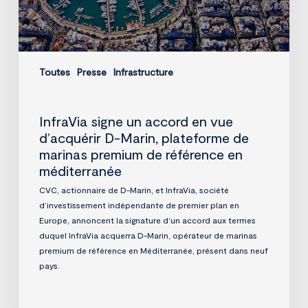
plateforme
de
marinas
premium
Toutes
Presse
Infrastructure
de
référence
en
méditerranée
InfraVia signe un accord en vue
d’acquérir D-Marin, plateforme de
marinas premium de référence en
méditerranée
CVC, actionnaire de D-Marin, et InfraVia, société
d’investissement indépendante de premier plan en
Europe, annoncent la signature d’un accord aux termes
duquel InfraVia acquerra D-Marin, opérateur de marinas
premium de référence en Méditerranée, présent dans neuf
pays.