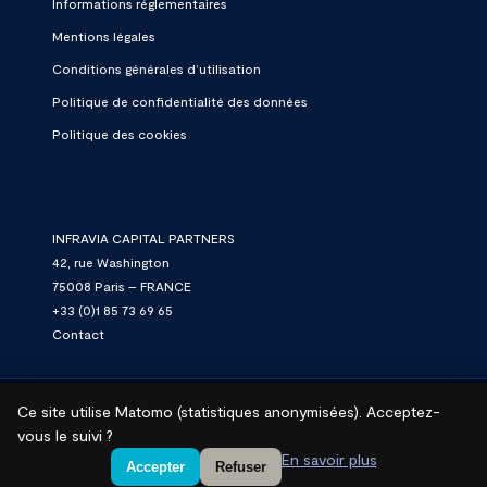
Informations réglementaires
Mentions légales
Conditions générales d’utilisation
Politique de confidentialité des données
Politique des cookies
INFRAVIA CAPITAL PARTNERS
42, rue Washington
75008 Paris – FRANCE
+33 (0)1 85 73 69 65
Contact
Ce site utilise Matomo (statistiques anonymisées). Acceptez-
© 2026 InfraVia.
We connect. We power. We grow.
vous le suivi ?
En savoir plus
linkedin
Accepter
Refuser