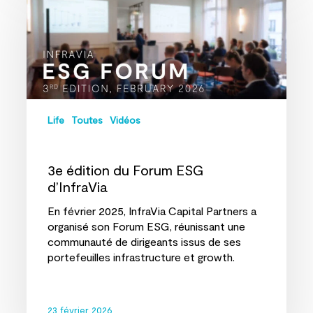
du
Forum
ESG
d’InfraVia
Life
Toutes
Vidéos
3e édition du Forum ESG
d’InfraVia
En février 2025, InfraVia Capital Partners a
organisé son Forum ESG, réunissant une
communauté de dirigeants issus de ses
portefeuilles infrastructure et growth.
23 février 2026