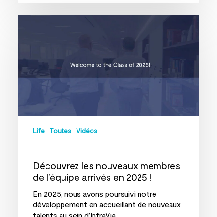
Découvrez
les
nouveaux
membres
de
l’équipe
arrivés
en
2025
!
Life
Toutes
Vidéos
Découvrez les nouveaux membres
de l’équipe arrivés en 2025 !
En 2025, nous avons poursuivi notre
développement en accueillant de nouveaux
talents au sein d’InfraVia.