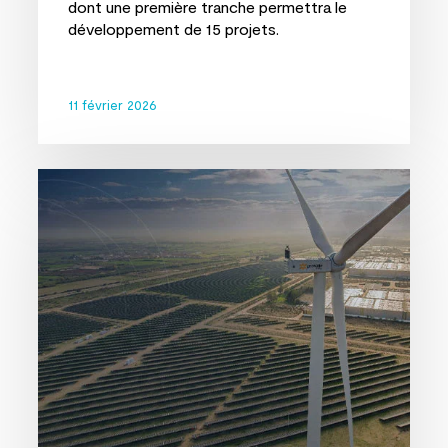
dont une première tranche permettra le
développement de 15 projets.
11 février 2026
Prosolia
Energy
finalise
un
financement
de
380
millions
d’euros
pour
soutenir
son
pipeline