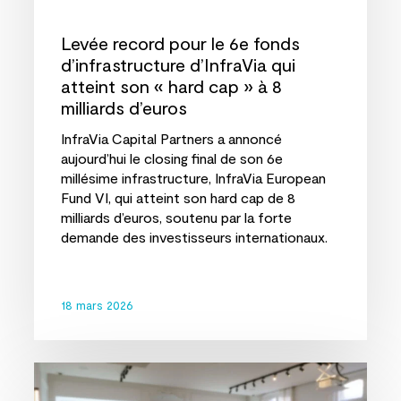
à
8
Levée record pour le 6e fonds
milliards
d’infrastructure d’InfraVia qui
d’euros
atteint son « hard cap » à 8
milliards d’euros
InfraVia Capital Partners a annoncé
aujourd’hui le closing final de son 6e
millésime infrastructure, InfraVia European
Fund VI, qui atteint son hard cap de 8
milliards d’euros, soutenu par la forte
demande des investisseurs internationaux.
18 mars 2026
3e
édition