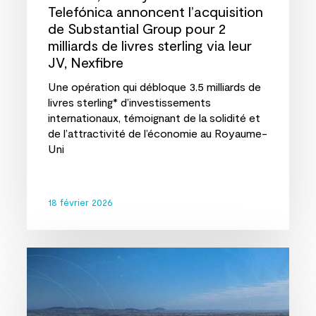
Telefónica annoncent l’acquisition
JV,
de Substantial Group pour 2
Nexfibre
milliards de livres sterling via leur
JV, Nexfibre
Une opération qui débloque 3.5 milliards de
livres sterling* d’investissements
internationaux, témoignant de la solidité et
de l’attractivité de l’économie au Royaume-
Uni
18 février 2026
Heygaz
conclut
un
financement