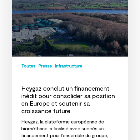
inédit
pour
consolider
sa
position
en
Europe
et
soutenir
sa
Toutes
Presse
Infrastructure
croissance
future
Heygaz conclut un financement
inédit pour consolider sa position
en Europe et soutenir sa
croissance future
Heygaz, la plateforme européenne de
biométhane, a finalisé avec succès un
financement pour l’ensemble du groupe,