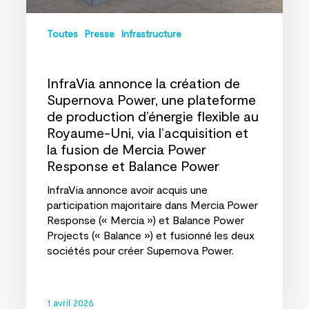
flexible
au
Toutes
Presse
Infrastructure
Royaume-
Uni,
via
InfraVia annonce la création de
l’acquisition
Supernova Power, une plateforme
et
de production d’énergie flexible au
la
Royaume-Uni, via l’acquisition et
fusion
de
la fusion de Mercia Power
Mercia
Response et Balance Power
Power
InfraVia annonce avoir acquis une
Response
participation majoritaire dans Mercia Power
et
Response (« Mercia ») et Balance Power
Balance
Projects (« Balance ») et fusionné les deux
Power
sociétés pour créer Supernova Power.
1 avril 2026