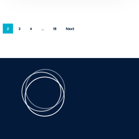
2
3
4
…
18
Next