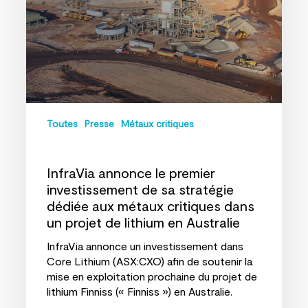
sa
stratégie
dédiée
aux
métaux
critiques
dans
un
Toutes
Presse
Métaux critiques
projet
de
lithium
InfraVia annonce le premier
en
investissement de sa stratégie
Australie
dédiée aux métaux critiques dans
un projet de lithium en Australie
InfraVia annonce un investissement dans
Core Lithium (ASX:CXO) afin de soutenir la
mise en exploitation prochaine du projet de
lithium Finniss (« Finniss ») en Australie.