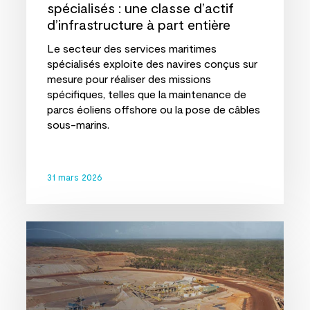
spécialisés : une classe d’actif
d’infrastructure à part entière
Le secteur des services maritimes
spécialisés exploite des navires conçus sur
mesure pour réaliser des missions
spécifiques, telles que la maintenance de
parcs éoliens offshore ou la pose de câbles
sous-marins.
31 mars 2026
InfraVia
annonce
le
premier
investissement
de