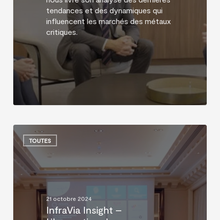
tendances et des dynamiques qui
influencent les marchés des métaux
critiques.
InfraVia
Insight
TOUTES
–
L’Innovation
dans
l’Education
21 octobre 2024
InfraVia Insight –