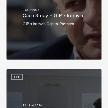
Infravia
2 août 2024
Case Study – GIP x Infravia
GIP x Infravia Capital Partners
Portfolio
–
LIFE
4ème
Forum
Digital
InfraVia
22 juillet 2024