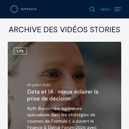
MENU
search
ARCHIVE DES VIDÉOS STORIES
Data
et
LIFE
IA
:
mieux
éclairer
la
20 juillet 2026
prise
Data et IA : mieux éclairer la
de
prise de décision
décision
Ruth Buscombe, ingénieure
spécialisée dans les stratégies de
courses de Formule 1, a ouvert le
Finance & Digital Forum 2026 avec