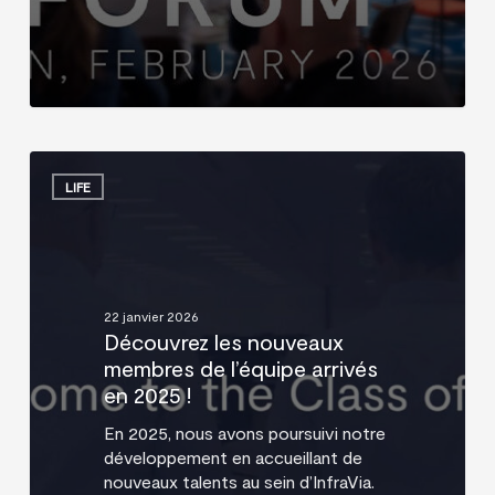
Découvrez
les
LIFE
nouveaux
membres
de
l’équipe
arrivés
22 janvier 2026
en
Découvrez les nouveaux
2025
membres de l’équipe arrivés
!
en 2025 !
En 2025, nous avons poursuivi notre
développement en accueillant de
nouveaux talents au sein d’InfraVia.