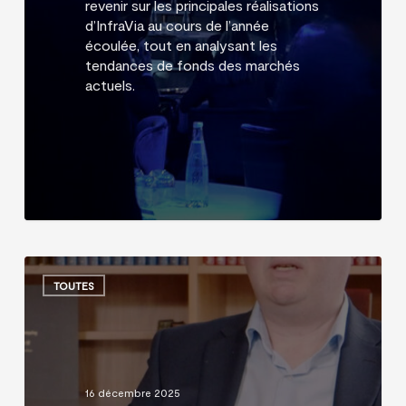
revenir sur les principales réalisations
d’InfraVia au cours de l’année
écoulée, tout en analysant les
tendances de fonds des marchés
actuels.
Transformation
numérique
TOUTES
–
Mater
Private
Network
16 décembre 2025