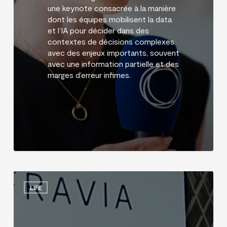
une keynote consacrée à la manière
dont les équipes mobilisent la data
et l’IA pour décider dans des
contextes de décisions complexes
avec des enjeux importants, souvent
avec une information partielle et des
marges d’erreur infimes.
InfraVia
Finance
LIFE
&
Digital
Forum