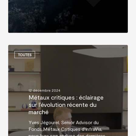
Métaux
critiques
TOUTES
:
éclairage
sur
l’évolution
récente
12 décembre 2024
du
Métaux critiques : éclairage
marché
sur l’évolution récente du
marché
Yves Jégourel, Senior Advisor du
Fonds Métaux Critiques d'InfraVia,
nous livre son analyse des dernières