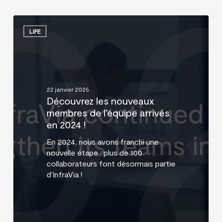
Découvrez
les
LIFE
nouveaux
membres
de
l’équipe
arrivés
22 janvier 2025
en
Découvrez les nouveaux
2024
membres de l’équipe arrivés
!
en 2024 !
En 2024, nous avons franchi une
nouvelle étape : plus de 100
collaborateurs font désormais partie
d'InfraVia !