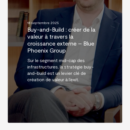
:
créer
de
la
18 septembre 2025
valeur
Buy-and-Build : créer de la
à
valeur à travers la
travers
croissance externe – Blue
la
Phoenix Group
croissance
externe
Sur le segment mid-cap des
–
infrastructures, la stratégie buy-
Blue
and-build est un levier clé de
Phoenix
création de valeur à l’exit.
Group