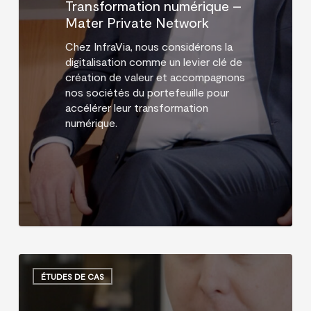
Transformation numérique –
Mater Private Network
Chez InfraVia, nous considérons la
digitalisation comme un levier clé de
création de valeur et accompagnons
nos sociétés du portefeuille pour
accélérer leur transformation
numérique.
Étude
de
ÉTUDES DE CAS
cas
–