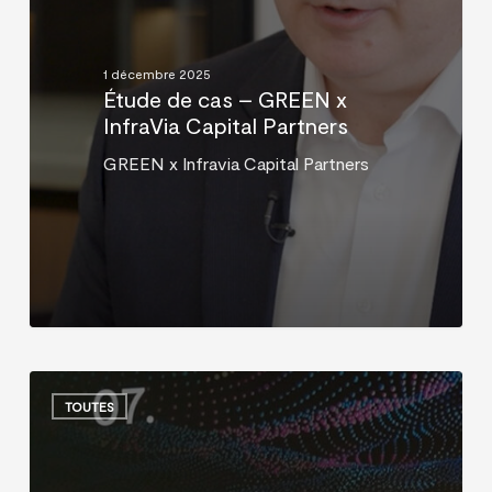
GREEN
x
InfraVia
1 décembre 2025
Capital
Étude de cas – GREEN x
Partners
InfraVia Capital Partners
GREEN x Infravia Capital Partners
InfraVia
Growth
TOUTES
Equity
–
Investor