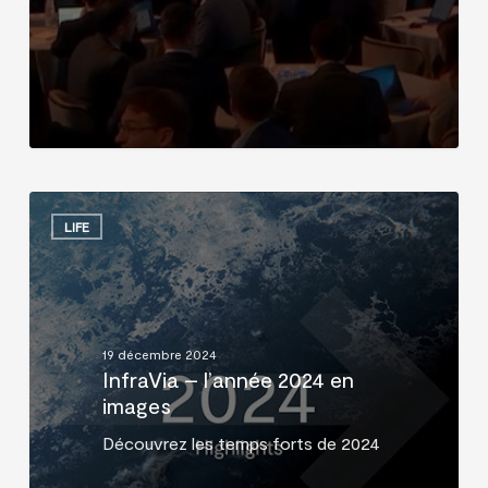
InfraVia
–
LIFE
l’année
2024
en
images
19 décembre 2024
InfraVia – l’année 2024 en
images
Découvrez les temps forts de 2024