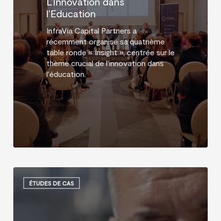
L’Innovation dans
l’Education
InfraVia Capital Partners a
récemment organisé sa quatrième
table ronde « Insight », centrée sur le
thème crucial de l'innovation dans
l'éducation.
Case
Study
ÉTUDES DE CAS
–
GIP
x