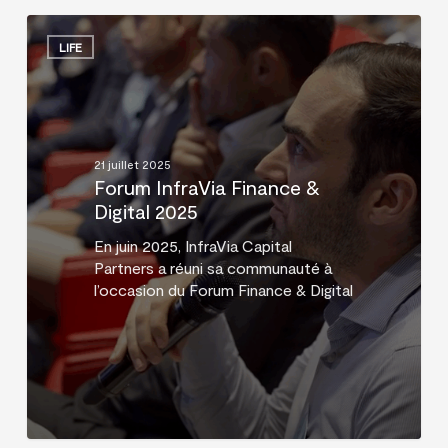
Forum
InfraVia
LIFE
Finance
&
Digital
2025
21 juillet 2025
Forum InfraVia Finance &
Digital 2025
En juin 2025, InfraVia Capital
Partners a réuni sa communauté à
l’occasion du Forum Finance & Digital