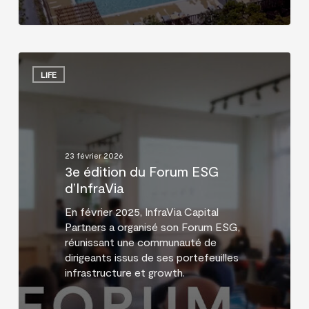
3e
édition
LIFE
du
Forum
ESG
d’InfraVia
23 février 2026
3e édition du Forum ESG
d’InfraVia
En février 2025, InfraVia Capital
Partners a organisé son Forum ESG,
réunissant une communauté de
dirigeants issus de ses portefeuilles
infrastructure et growth.