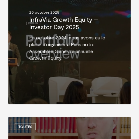
Day
2025
20 octobre 2025
InfraVia Growth Equity –
Investor Day 2025
En octobre 2024, nous avons eu le
plaisir d’organiser à Paris notre
Assemblée Générale annuelle
Growth Equity.
Buy-
and-
TOUTES
Build