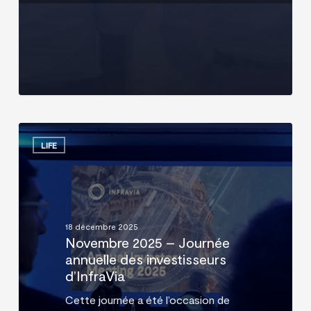
Novembre
2025
LIFE
–
Journée
annuelle
des
investisseurs
18 décembre 2025
d’InfraVia
Novembre 2025 – Journée
annuelle des investisseurs
d’InfraVia
Cette journée a été l’occasion de