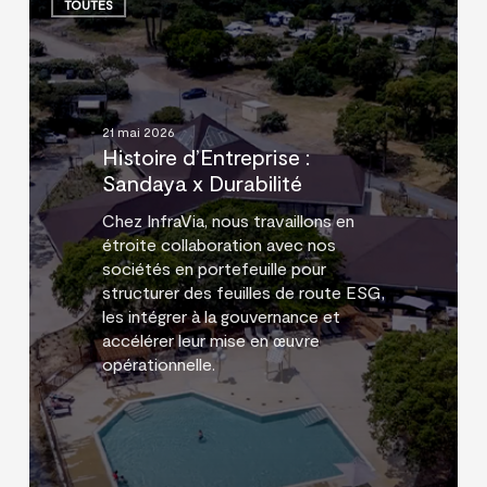
d’Entreprise
TOUTES
:
Sandaya
x
Durabilité
21 mai 2026
Histoire d’Entreprise :
Sandaya x Durabilité
Chez InfraVia, nous travaillons en
étroite collaboration avec nos
sociétés en portefeuille pour
structurer des feuilles de route ESG,
les intégrer à la gouvernance et
accélérer leur mise en œuvre
opérationnelle.