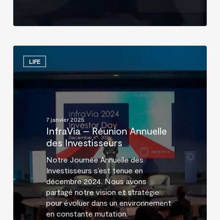
InfraVia
–
LIFE
Réunion
Annuelle
des
Investisseurs
7 janvier 2025
InfraVia – Réunion Annuelle
des Investisseurs
Notre Journée Annuelle des
Investisseurs s’est tenue en
décembre 2024. Nous avons
partagé notre vision et stratégie
pour évoluer dans un environnement
en constante mutation.